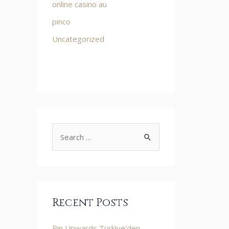
online casino au
pinco
Uncategorized
S
e
a
r
c
Recent Posts
h
f
Pin Upwards Türkiye’den