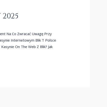
 2025
ntent Na Co Zwracać Uwagę Przy
synie Internetowym Blik T Polsce
 Kasynie On The Web Z Blik? Jak