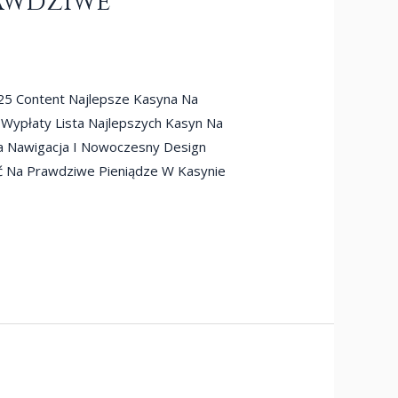
awdziwe
25 Content Najlepsze Kasyna Na
Wypłaty Lista Najlepszych Kasyn Na
a Nawigacja I Nowoczesny Design
ać Na Prawdziwe Pieniądze W Kasynie