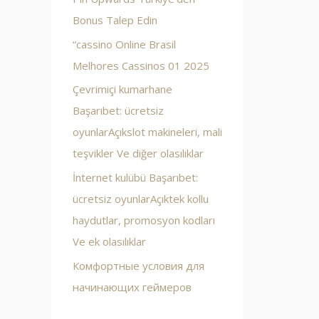
o
Bonus Talep Edin
r
“cassino Online Brasil
:
Melhores Cassinos 01 2025
Çevrimiçi kumarhane
Başarıbet: ücretsiz
oyunlarAçıkslot makineleri, mali
teşvikler Ve diğer olasılıklar
İnternet kulübü Başarıbet:
ücretsiz oyunlarAçıktek kollu
haydutlar, promosyon kodları
Ve ek olasılıklar
Комфортные условия для
начинающих геймеров