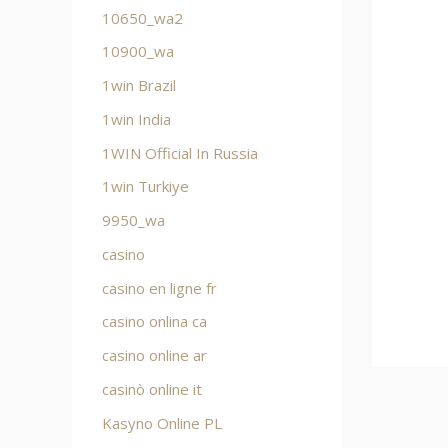
10650_wa2
10900_wa
1win Brazil
1win India
1WIN Official In Russia
1win Turkiye
9950_wa
casino
casino en ligne fr
casino onlina ca
casino online ar
casinò online it
Kasyno Online PL