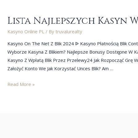
W
Vitality
Lista Najlepszych Kasyn W
Kasyno
Online
Kasyno Online PL
/ By
truvalurealty
Possuindo,
Kasyno On The Net Z Blik 2024 ᐉ Kasyno Płatnością Blik Co
Rejestracja,
Wyborze Kasyna Z Blikiem? Najlepsze Bonusy Dostępne W Ka
Opinie
Kasyno Z Wpłatą Blik Przez Przelewy24 Jak Rozpocząć Grę W
2025
Założyć Konto We Jak Korzystać Unces Blik? Am …
Lista
Read More »
Najlepszych
Kasyn
W
2025