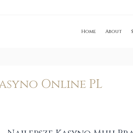
Home
About
asyno Online PL