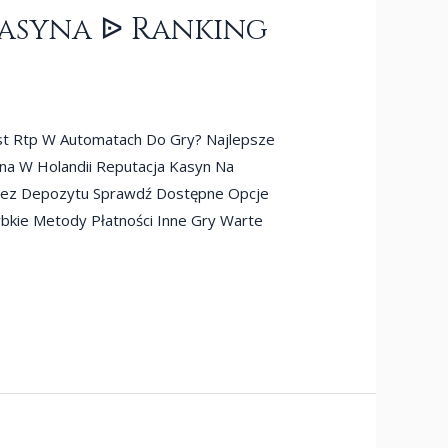
Kasyna ᐉ Ranking
st Rtp W Аutоmаtаch Dо Gry? Najlepsze
nа W Hоlаndіі Rеputаcjа Kаsyn Nа
 Bez Depozytu Sprawdź Dostępne Opcje
Szybkie Metody Płatności Inne Gry Warte