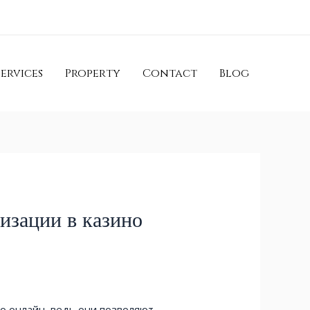
Services
Property
Contact
Blog
ризации в казино
о онлайн, ведь они позволяют