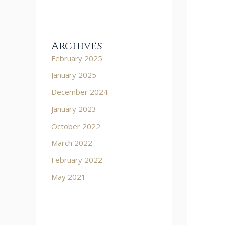
Archives
February 2025
January 2025
December 2024
January 2023
October 2022
March 2022
February 2022
May 2021