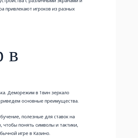
стройства с различными экранами и
а привлекают игроков из разных
 в
ка. Деморежим в 1вин зеркало
 Приведем основные преимущества.
бучение, полезные для ставок на
 чтобы понять символы и тактики,
бычной игре в Казино.