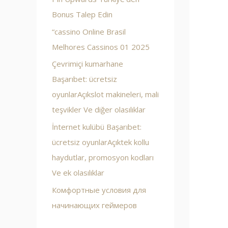
o
Bonus Talep Edin
r
“cassino Online Brasil
:
Melhores Cassinos 01 2025
Çevrimiçi kumarhane
Başarıbet: ücretsiz
oyunlarAçıkslot makineleri, mali
teşvikler Ve diğer olasılıklar
İnternet kulübü Başarıbet:
ücretsiz oyunlarAçıktek kollu
haydutlar, promosyon kodları
Ve ek olasılıklar
Комфортные условия для
начинающих геймеров