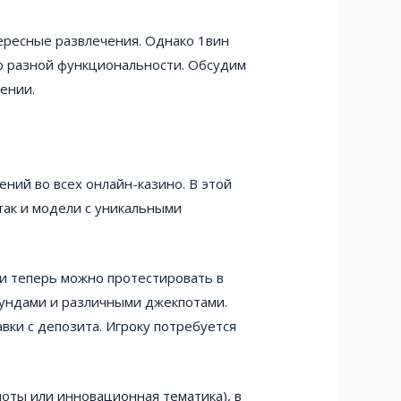
ересные развлечения. Однако 1вин
р разной функциональности. Обсудим
ении.
ний во всех онлайн-казино. В этой
так и модели с уникальными
и теперь можно протестировать в
ундами и различными джекпотами.
вки с депозита. Игроку потребуется
оты или инновационная тематика), в