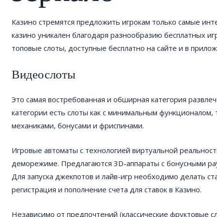
Казино стремятся предложить игрокам только самые инт
казино уникален благодаря разнообразию бесплатных иг
топовые слоты, доступные бесплатно на сайте и в прилож
Видеослоты
Это самая востребованная и обширная категория развлече
категории есть слоты как с минимальным функционалом, 
механиками, бонусами и фриспинами.
Игровые автоматы с технологией виртуальной реальност
деморежиме. Предлагаются 3D-аппараты с бонусными ра
Для запуска джекпотов и лайв-игр необходимо делать ста
регистрация и пополнение счета для ставок в Казино.
Независимо от предпочтений (классические фруктовые сл