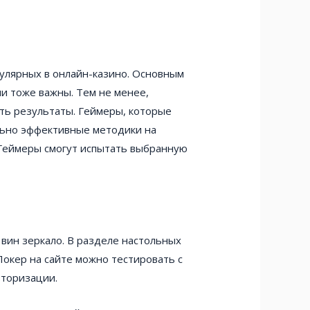
пулярных в онлайн-казино. Основным
ии тоже важны. Тем не менее,
ть результаты. Геймеры, которые
льно эффективные методики на
 Геймеры смогут испытать выбранную
1вин зеркало. В разделе настольных
Покер на сайте можно тестировать с
вторизации.