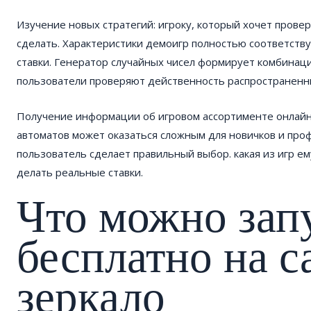
Изучение новых стратегий: игроку, который хочет прове
сделать. Характеристики демоигр полностью соответств
ставки. Генератор случайных чисел формирует комбинации
пользователи проверяют действенность распространенны
Получение информации об игровом ассортименте онлайн
автоматов может оказаться сложным для новичков и проф
пользователь сделает правильный выбор. какая из игр е
делать реальные ставки.
Что можно зап
бесплатно на 
зеркало