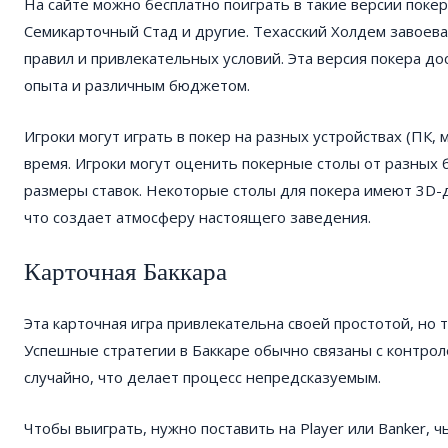
На сайте можно бесплатно поиграть в такие версии покер
Семикарточный Стад и другие. Техасский Холдем завоева
правил и привлекательных условий. Эта версия покера до
опыта и различным бюджетом.
Игроки могут играть в покер на разных устройствах (ПК,
время. Игроки могут оценить покерные столы от разных 
размеры ставок. Некоторые столы для покера имеют 3D-
что создает атмосферу настоящего заведения.
Карточная Баккара
Эта карточная игра привлекательна своей простотой, но 
Успешные стратегии в Баккаре обычно связаны с контрол
случайно, что делает процесс непредсказуемым.
Чтобы выиграть, нужно поставить на Player или Banker, ч