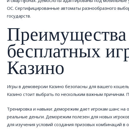
и смартфонах. Демослоты адаптированы под мобильные у
ОС. Сертифицированные автоматы разнообразного выбор
государств.
Преимущества
бесплатных игр
Казино
Игры в демоверсии Казино безопасны для вашего кошель
Казино стоит выбрать по нескольким важным причинам.
Тренировка и навыки: деморежим дает игрокам шанс на о
реальные деньги. Деморежим полезен для новых игроков,
для изучения условий создания призовых комбинаций в о