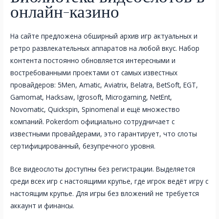
онлайн-казино
На сайте предложена обширный архив игр актуальных и
ретро развлекательных аппаратов на любой вкус. Набор
контента постоянно обновляется интересными и
востребованными проектами от самых известных
провайдеров: 5Men, Amatic, Aviatrix, Belatra, BetSoft, EGT,
Gamomat, Hacksaw, Igrosoft, Microgaming, NetEnt,
Novomatic, Quickspin, Spinomenal и ещё множество
компаний. Pokerdom официально сотрудничает с
известными провайдерами, это гарантирует, что слоты
сертифицированный, безупречного уровня.
Все видеослоты доступны без регистрации. Выделяется
среди всех игр с настоящими крупье, где игрок ведёт игру с
настоящим крупье. Для игры без вложений не требуется
аккаунт и финансы.