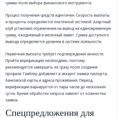
суммы после выбора финансового инструмента.
Процесс получения средств идентичен. Скорость выплаты
и проценты определяются платёжной системой. Азартный
клуб установил ограничения на вывод на единовременную
сумму, ежедневный и месячный лимит. Сумма доступного
вывода определяется уровнем в системе лояльности.
Первичная выплата требует подтверждения личности.
Пройти верификацию необходимо, поэтому
рекомендуется завершить её сразу после создания
профиля. Гэмблер добавляет в аккаунт снимки паспорта,
банковской карты и адреса проживания. Период
верификации варьируется от пары часов до нескольких
суток. Время обработки запроса зависит от количества
заявок.
Спецпредложения для