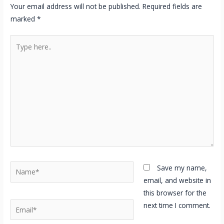
Your email address will not be published.
Required fields are
marked
*
Type
here..
Name*
Save my name,
email, and website in
this browser for the
Email*
next time I comment.