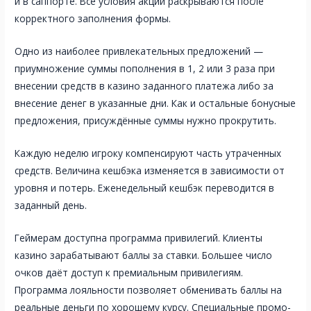
и в саппорте. Все условия акции раскрываются после
корректного заполнения формы.
Одно из наиболее привлекательных предложений —
приумножение суммы пополнения в 1, 2 или 3 раза при
внесении средств в казино заданного платежа либо за
внесение денег в указанные дни. Как и остальные бонусные
предложения, присуждённые суммы нужно прокрутить.
Каждую неделю игроку компенсируют часть утраченных
средств. Величина кешбэка изменяется в зависимости от
уровня и потерь. Еженедельный кешбэк переводится в
заданный день.
Геймерам доступна программа привилегий. Клиенты
казино зарабатывают баллы за ставки. Большее число
очков даёт доступ к премиальным привилегиям.
Программа лояльности позволяет обменивать баллы на
реальные деньги по хорошему курсу. Специальные промо-