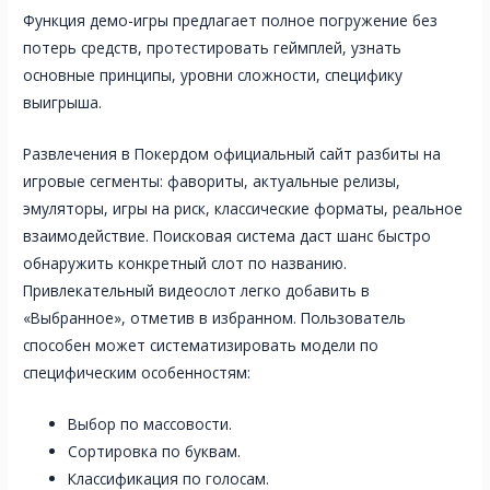
Функция демо-игры предлагает полное погружение без
потерь средств, протестировать геймплей, узнать
основные принципы, уровни сложности, специфику
выигрыша.
Развлечения в Покердом официальный сайт разбиты на
игровые сегменты: фавориты, актуальные релизы,
эмуляторы, игры на риск, классические форматы, реальное
взаимодействие. Поисковая система даст шанс быстро
обнаружить конкретный слот по названию.
Привлекательный видеослот легко добавить в
«Выбранное», отметив в избранном. Пользователь
способен может систематизировать модели по
специфическим особенностям:
Выбор по массовости.
Сортировка по буквам.
Классификация по голосам.